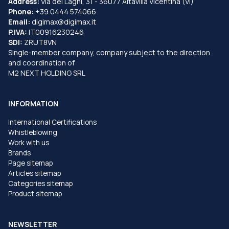
Address:
Via dei Laghi, 31 - 36077 Altavilla Vicentina (VI)
Phone:
+39 0444 574066
Email:
digimax@digimax.it
P.IVA:
IT00916230246
SDI:
ZRUT8VN
Single-member company, company subject to the direction
and coordination of
M2 NEXT HOLDING SRL
INFORMATION
International Certifications
Whistleblowing
Work with us
Brands
Page sitemap
Articles sitemap
Categories sitemap
Product sitemap
NEWSLETTER