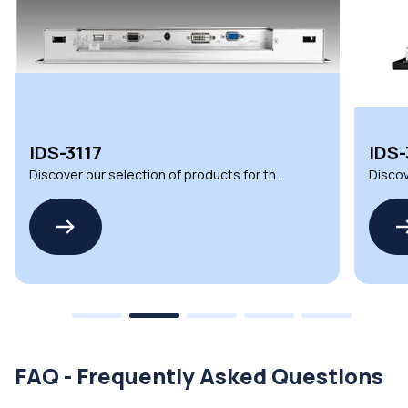
IDS-3117
IDS
Discover our selection of products for the
Discov
IDS-3117 by ADVANTECH
IDS-3
FAQ - Frequently Asked Questions