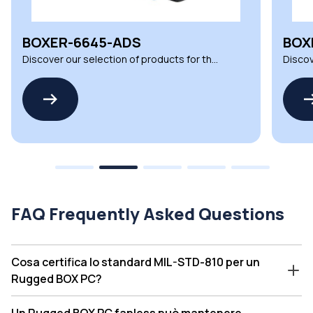
BOXER-6645-ADS
BOX
Discover our selection of products for the
Discov
BOXER-6645-ADS by AAEON
BOXER
FAQ Frequently Asked Questions
Cosa certifica lo standard MIL-STD-810 per un
Rugged BOX PC?
Un Rugged BOX PC fanless può mantenere