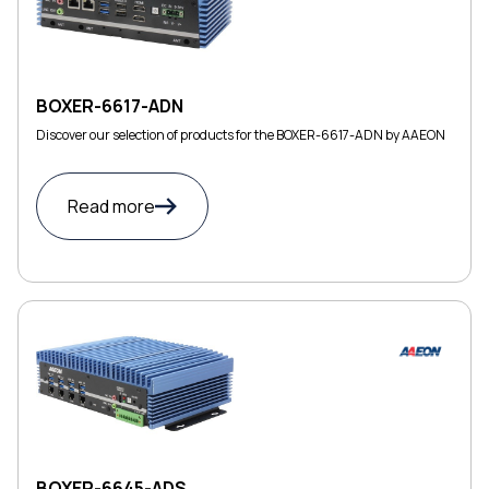
BOXER-6617-ADN
Discover our selection of products for the BOXER-6617-ADN by AAEON
Read more
BOXER-6645-ADS