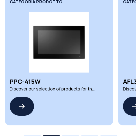
CATEGORIA PRODOTTO
CATE
PPC-415W
AFL
Discover our selection of products for the
Discov
PPC-415W by ADVANTECH
AFL3-
CORP