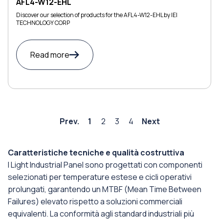
AFL4-W12-EHL
Discover our selection of products for the AFL4-W12-EHL by IEI
TECHNOLOGY CORP
Read more
Prev.
1
2
3
4
Next
Caratteristiche tecniche e qualità costruttiva
I Light Industrial Panel sono progettati con componenti
selezionati per temperature estese e cicli operativi
prolungati, garantendo un MTBF (Mean Time Between
Failures) elevato rispetto a soluzioni commerciali
equivalenti. La conformità agli standard industriali più