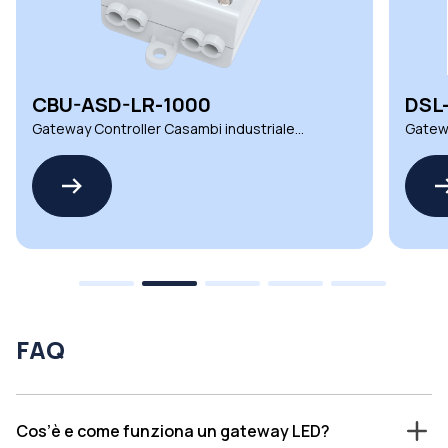
DSL-5A-SPI-KIT
Z-N
Gateway Controller serie DSL Dalcnet per
Scopri
applicazioni industriali e commerciali
famigl
FAQ
Cos’è e come funziona un gateway LED?