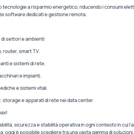
o tecnologie a risparmio energetico, riducendo i consumi elettr
ite software dedicati e gestione remota.
di settori e ambienti:
 router, smart TV.
nti e sistemi di rete.
cchinari e impianti.
diche e sistemi vitali.
, storage e apparati di rete nei data center.
max!
dabilità, sicurezza e stabilità operativa in ogni contesto in cui 
, oggi è possibile scegliere tra una vasta gamma di soluzioni, 