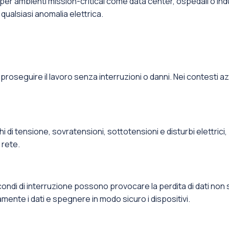
per ambienti mission-critical come data center, ospedali o in
 qualsiasi anomalia elettrica.
roseguire il lavoro senza interruzioni o danni. Nei contesti azi
hi di tensione, sovratensioni, sottotensioni e disturbi elettri
 rete.
ondi di interruzione possono provocare la perdita di dati non sal
ente i dati e spegnere in modo sicuro i dispositivi.