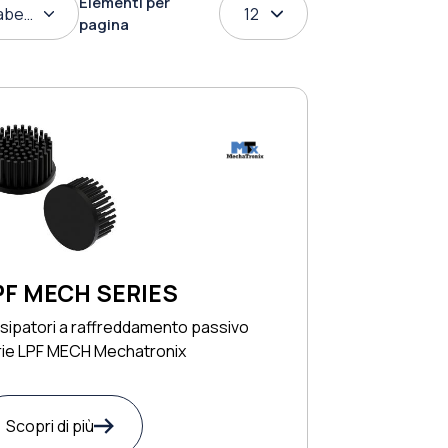
Elementi per
abetico
12
pagina
PF MECH SERIES
sipatori a raffreddamento passivo
rie LPF MECH Mechatronix
Scopri di più