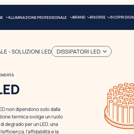
BRAND
RISORSE
SCOPRI DIGI
NE
ILLUMINAZIONE PROFESSIONALE
LE - SOLUZIONI LED
DISSIPATORI LED
dabilità
LED
LED non dipendono solo dalla
stione termica svolge un ruolo
ore di degrado per un LED, una
icienza, l'affidabilità e la