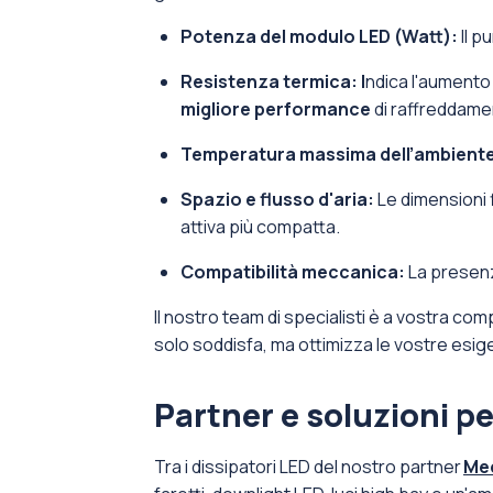
Potenza del modulo LED (Watt):
Il p
Resistenza termica: I
ndica l'aumento 
migliore performance
di raffreddame
Temperatura massima dell’ambient
Spazio e flusso d'aria:
Le dimensioni 
attiva più compatta.
Compatibilità meccanica:
La presenz
Il nostro team di specialisti è a vostra co
solo soddisfa, ma ottimizza le vostre esig
Partner e soluzioni p
Tra i dissipatori LED del nostro partner
Me