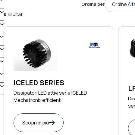
Ordina per
Ordine Alf
6
risultati
ICELED SERIES
L
Dissipatori LED attivi serie ICELED
Dis
Mechatronix efficienti
se
Scopri di più