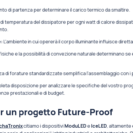
unto di partenza per determinare il carico termico da smaltire.
di temperatura del dissipatore per ogni watt di calore dissip
nto.
e:
L'ambiente in cui opererà il corpo illuminante influisce diret
fisiche e la possibilità di convezione naturale determinano se 
a di forature standardizzate semplifica l'assemblaggio con i
mpleta disposizione per analizzare le specifiche del vostro pro
enze prestazionali e di budget.
er un progetto Future-Proof
chaTronix
citiamo i dispositivi
ModuLED
e
IceLED
, altamente 