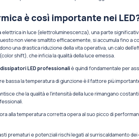
rmica è così importante nei LED
lettrica in luce (elettroluminescenza), una parte significativa 
questo non viene smaltito efficacemente, si accumula fino a c
no una drastica riduzione della vita operativa, un calo dell'
color shift), che inficia la qualità della luce emessa.
dissipatori LED professionali
è quindi fondamentale per ass
 bassa la temperatura di giunzione è il fattore più importante
tisce che la qualità e l'intensità della luce rimangano costanti p
fessionali.
ora alla temperatura corretta opera al suo picco di performa
ti prematuri e potenziali rischi legati al surriscaldamento de