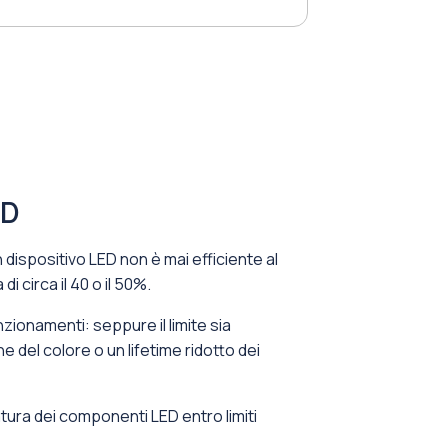
ED
dispositivo LED non è mai efficiente al
i circa il 40 o il 50%.
zionamenti: seppure il limite sia
del colore o un lifetime ridotto dei
atura dei componenti LED entro limiti