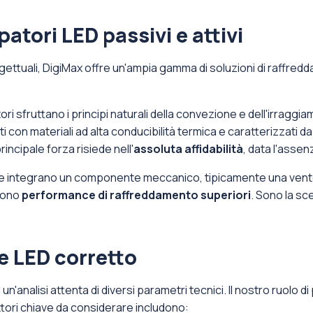
tori LED passivi e attivi
ettuali, DigiMax offre un'ampia gamma di soluzioni di raffred
ori sfruttano i principi naturali della convezione e dell'irraggia
i con materiali ad alta conducibilità termica e caratterizzati 
incipale forza risiede nell'
assoluta affidabilità
, data l'assen
ve integrano un componente meccanico, tipicamente una ventola
frono
performance di raffreddamento superiori
. Sono la sc
re LED corretto
 un'analisi attenta di diversi parametri tecnici. Il nostro ruolo
attori chiave da considerare includono: