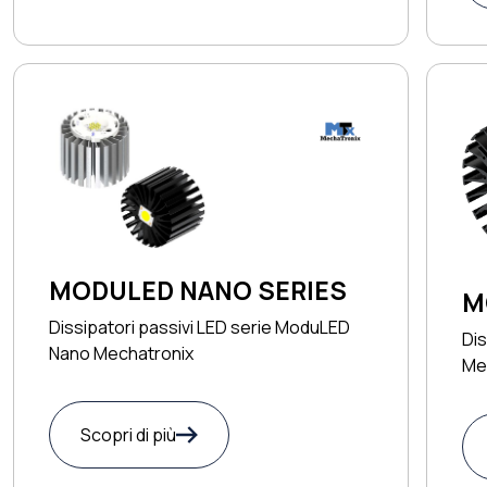
MODULED NANO SERIES
M
Dissipatori passivi LED serie ModuLED
Dis
Nano Mechatronix
Mec
Scopri di più