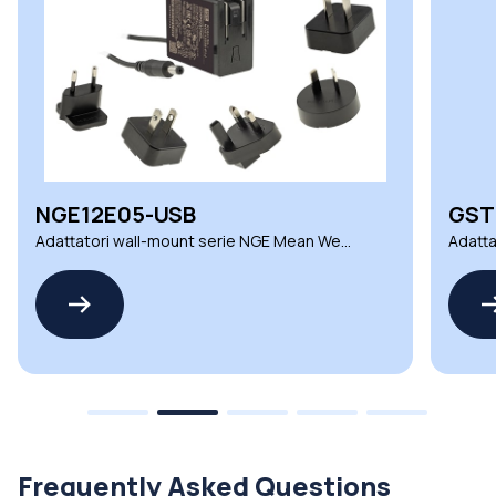
NGE12E05-USB
GST
Adattatori wall-mount serie NGE Mean Well
Adatta
efficienti
efficie
Frequently Asked Questions