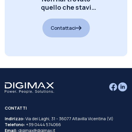
quello che stavi
cercando?
Contattaci
CONTATTI
Indirizzo:
Via dei Laghi, 31 - 36077 Altavilla Vicentina (VI)
Telefono:
+39 0444 574066
Email:
digimax@digimax.it