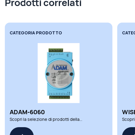
Prodotti correlati
CATEGORIA PRODOTTO
CAT
WISE-4051
WI
Scopri la selezione di prodotti della
Scopr
famiglia WISE-4051 by ADVANTECH
fami