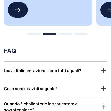
serie SPD Mean Well
serie 
FAQ
I cavi di alimentazione sono tutti uguali?
Cosa sono i cavi di segnale?
Quando è obbligatorio lo scaricatore di
sovratensione?