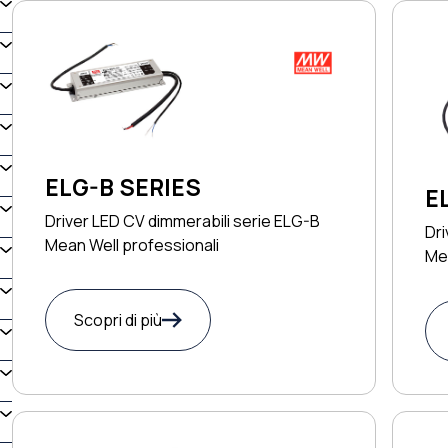
ELG-B SERIES
E
Driver LED CV dimmerabili serie ELG-B
Dri
Mean Well professionali
Me
Scopri di più