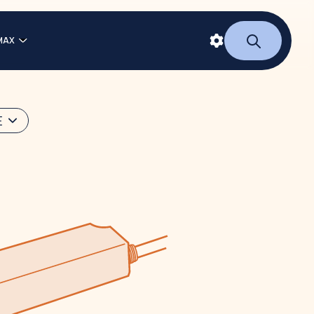
MAX
E