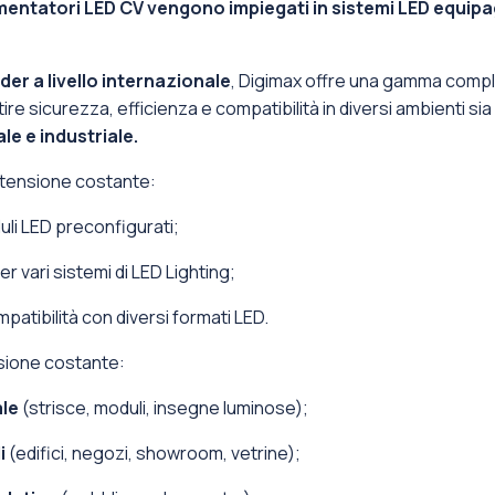
imentatori LED CV vengono impiegati in sistemi LED equipagg
der a livello internazionale
, Digimax offre una gamma compl
tire sicurezza, efficienza e compatibilità in diversi ambienti s
le e industriale.
a tensione costante:
uli LED preconfigurati;
er vari sistemi di LED Lighting;
mpatibilità con diversi formati LED.
nsione costante:
ale
(strisce, moduli, insegne luminose);
li
(edifici, negozi, showroom, vetrine);