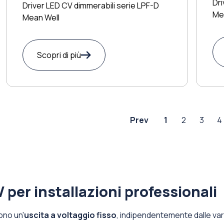
Dri
Driver LED CV dimmerabili serie LPF-D
Me
Mean Well
Scopri di più
Prev
1
2
3
4
 per installazioni professionali
ono un'
uscita a voltaggio fisso
, indipendentemente dalle vari