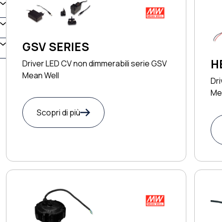
GSV SERIES
H
Driver LED CV non dimmerabili serie GSV
Mean Well
Dri
Me
Scopri di più