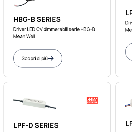
L
HBG-B SERIES
Dri
Driver LED CV dimmerabili serie HBG-B
Me
Mean Well
Scopri di più
L
LPF-D SERIES