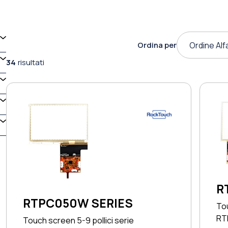
Ordina per
Ordine Alf
34
risultati
R
RTPC050W SERIES
Tou
RT
Touch screen 5-9 pollici serie