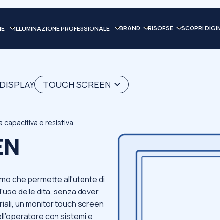
BRAND
RISORSE
SCOPRI DIGI
NE
ILLUMINAZIONE PROFESSIONALE
 DISPLAY
TOUCH SCREEN
 capacitiva e resistiva
EN
rmo che permette all'utente di
l'uso delle dita, senza dover
striali, un monitor touch screen
ell’operatore con sistemi e