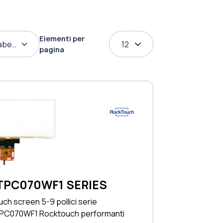
Elementi per
abetico
12
pagina
TPC070WF1 SERIES
ch screen 5-9 pollici serie
PC070WF1 Rocktouch performanti