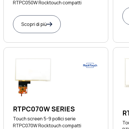
RTPC050W Rocktouch compatti
Scopri di più
RTPC070W SERIES
R
Touch screen 5-9 pollici serie
Tou
RTPC070W Rocktouch compatti