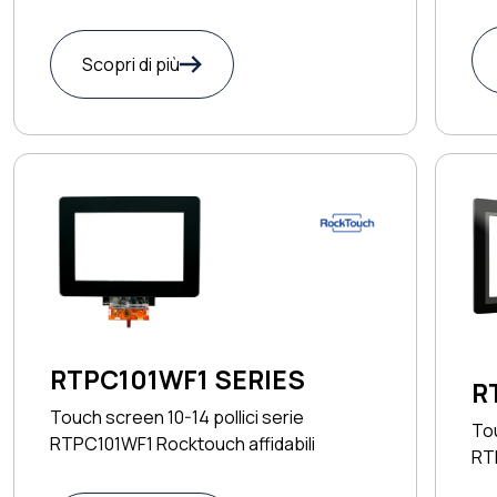
Scopri di più
RTPC101WF1 SERIES
R
Touch screen 10-14 pollici serie
Tou
RTPC101WF1 Rocktouch affidabili
RT