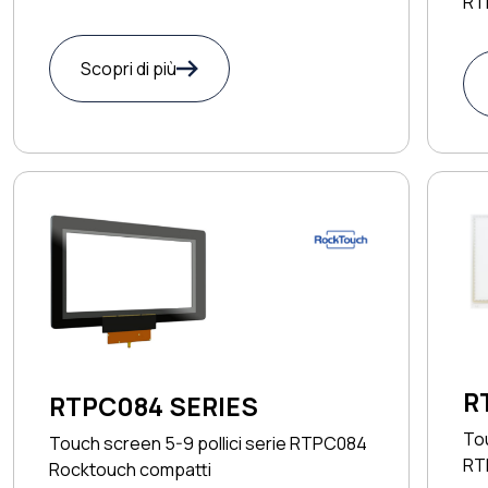
RT
Scopri di più
R
RTPC084 SERIES
Tou
Touch screen 5-9 pollici serie RTPC084
RT
Rocktouch compatti