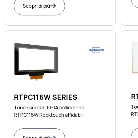
Scopri di più
R
RTPC116W SERIES
Tou
Touch screen 10-14 pollici serie
RT
RTPC116W Rocktouch affidabili
pre