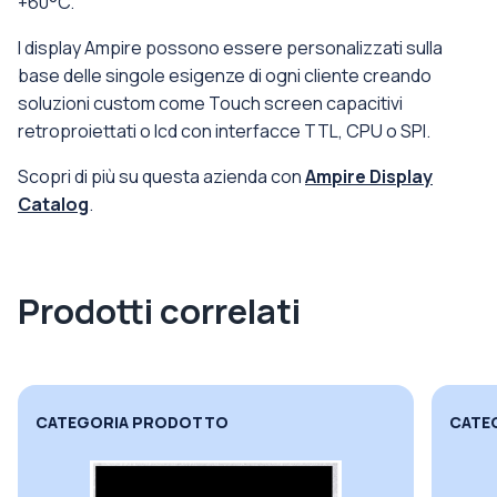
+60°C.
I display Ampire possono essere personalizzati sulla
base delle singole esigenze di ogni cliente creando
soluzioni custom come Touch screen capacitivi
retroproiettati o lcd con interfacce TTL, CPU o SPI.
Scopri di più su questa azienda con
Ampire Display
Catalog
.
Prodotti correlati
CATEGORIA PRODOTTO
CATE