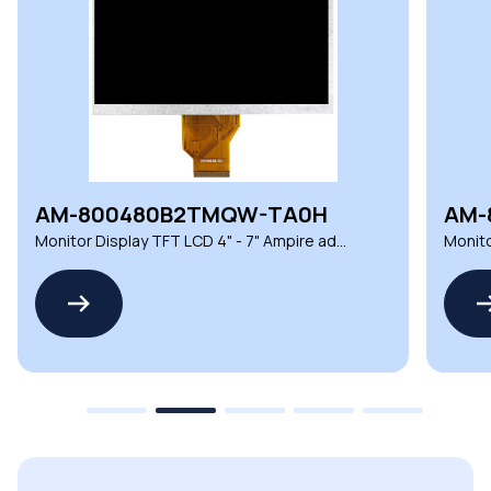
AM-800480B2TMQW-TA0H
AM-
Monitor Display TFT LCD 4" - 7" Ampire ad
Monito
alte prestazioni per automazione
profes