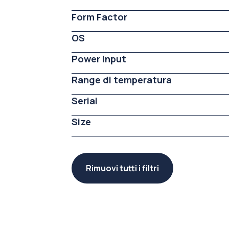
Form Factor
OS
Power Input
Range di temperatura
Serial
Size
Rimuovi tutti i filtri