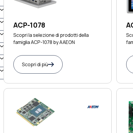
ACP-1078
A
Scopri la selezione di prodotti della
Sco
famiglia ACP-1078 by AAEON
fa
Scopri di più