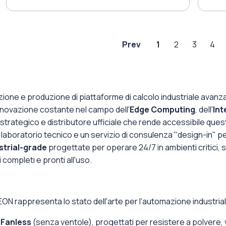
Prev
1
2
3
4
zione e produzione di piattaforme di calcolo industriale avan
innovazione costante nel campo dell'
Edge Computing
, dell'
Int
r strategico e distributore ufficiale che rende accessibile que
o laboratorio tecnico e un servizio di consulenza "design-in"
strial-grade
progettate per operare 24/7 in ambienti critici,
ompleti e pronti all'uso.
ON rappresenta lo stato dell'arte per l'automazione industrial
e
Fanless
(senza ventole), progettati per resistere a polvere,