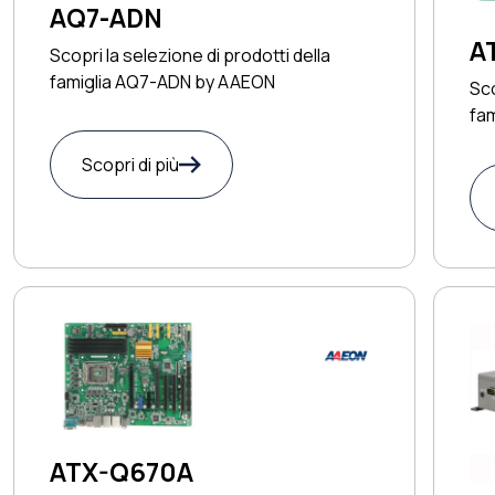
AQ7-ADN
A
Scopri la selezione di prodotti della
famiglia AQ7-ADN by AAEON
Sco
fa
Scopri di più
ATX-Q670A