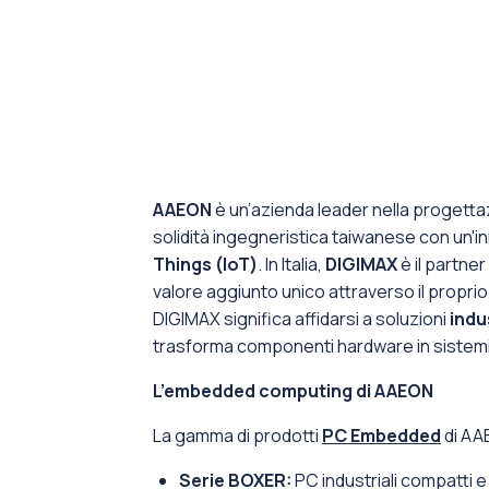
AAEON
è un’azienda leader nella progetta
solidità ingegneristica taiwanese con un'
Things (IoT)
. In Italia,
DIGIMAX
è il partne
valore aggiunto unico attraverso il propri
DIGIMAX significa affidarsi a soluzioni
indu
trasforma componenti hardware in sistemi c
L’embedded computing di AAEON
La gamma di prodotti
PC Embedded
di AAE
Serie BOXER:
PC industriali compatti 