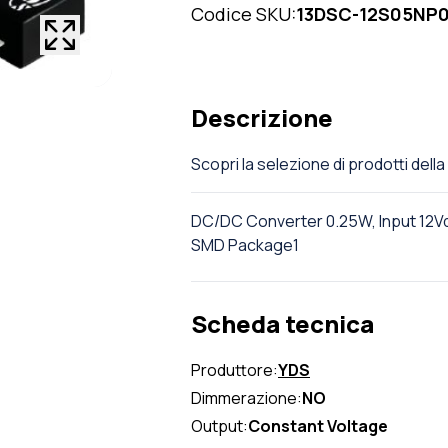
Codice SKU:
13DSC-12S05NP0
Descrizione
Scopri la selezione di prodotti dell
DC/DC Converter 0.25W, Input 12Vd
SMD Package1
Scheda tecnica
Produttore:
YDS
Dimmerazione:
NO
Output:
Constant Voltage