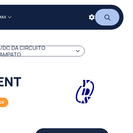
MAX
/DC DA CIRCUITO
AMPATO
IENT
026