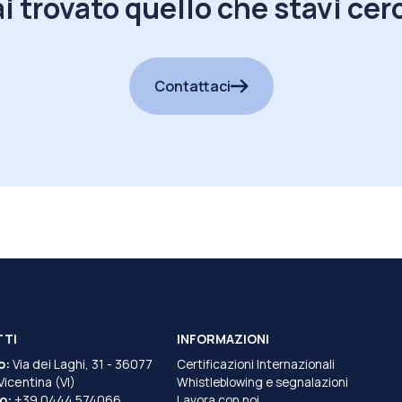
i trovato quello che stavi ce
Contattaci
TTI
INFORMAZIONI
o:
Via dei Laghi, 31 - 36077
Certificazioni Internazionali
 Vicentina (VI)
Whistleblowing e segnalazioni
o:
+39 0444 574066
Lavora con noi