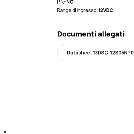
Pfc:
NO
Range di ingresso:
12VDC
Documenti allegati
Datasheet 13DSC-12S05NP0.2