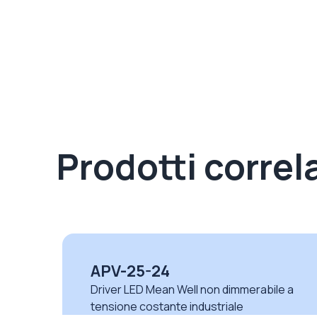
Prodotti correla
XLG-150-M-A
le a
Driver LED CV non dimmerabili serie XLG
Mean Well