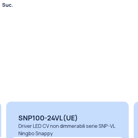
Suc.
SPF35-24VSP(UE)
Driver LED CV non dimmerabili serie SPF
Ningbo Snappy