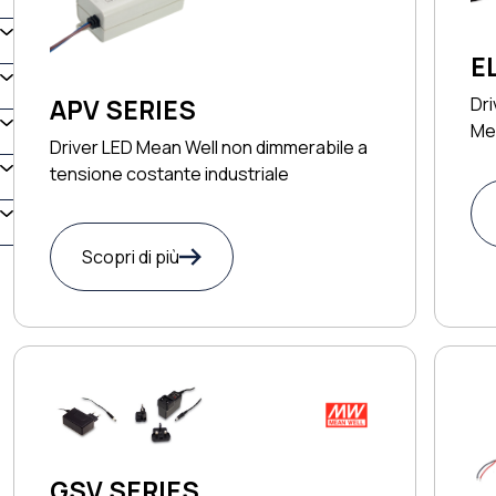
E
Dri
APV SERIES
Me
Driver LED Mean Well non dimmerabile a
tensione costante industriale
Scopri di più
GSV SERIES