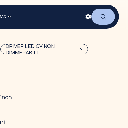
MAX
DRIVER LED CV NON
DIMMERABILI
V non
er
ni