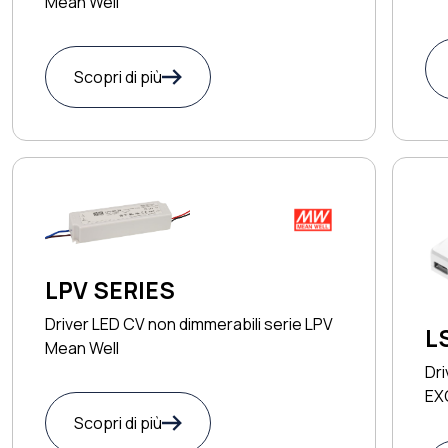
Mean Well
Scopri di più
LPV SERIES
Driver LED CV non dimmerabili serie LPV
L
Mean Well
Dri
EX
Scopri di più