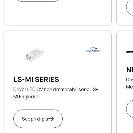
N
LS-MI SERIES
Dri
Me
Driver LED CV non dimmerabili serie LS-
MI Eaglerise
Scopri di più