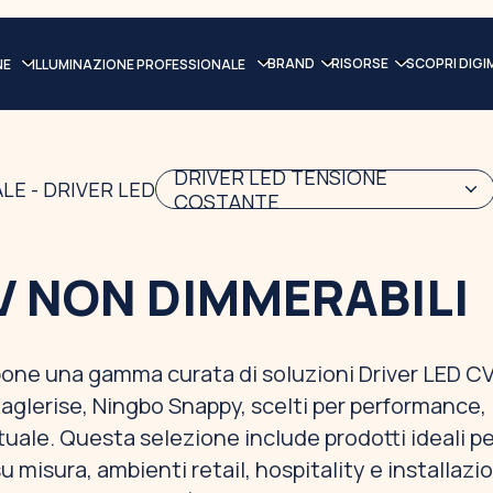
BRAND
RISORSE
SCOPRI DIGI
NE
ILLUMINAZIONE PROFESSIONALE
DRIVER LED TENSIONE
LE - DRIVER LED
COSTANTE
V NON DIMMERABILI
pone una gamma curata di soluzioni Driver LED C
aglerise, Ningbo Snappy, scelti per performance,
ttuale. Questa selezione include prodotti ideali p
 misura, ambienti retail, hospitality e installazio