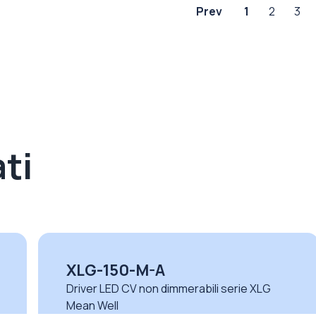
Prev
1
2
3
ti
SNP100-24VL(UE)
Driver LED CV non dimmerabili serie SNP-VL
Ningbo Snappy