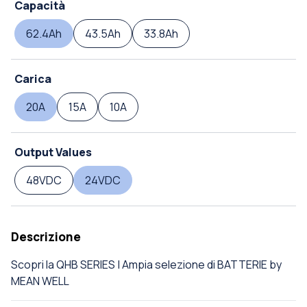
Capacità
62.4Ah
43.5Ah
33.8Ah
Carica
20A
15A
10A
Output Values
48VDC
24VDC
Descrizione
Scopri la QHB SERIES | Ampia selezione di BATTERIE by
MEAN WELL