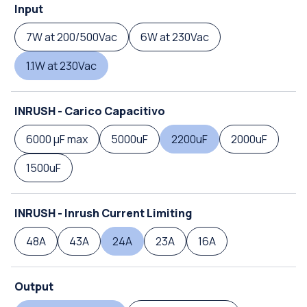
Input
7W at 200/500Vac
6W at 230Vac
1.1W at 230Vac
INRUSH - Carico Capacitivo
6000 µF max
5000uF
2200uF
2000uF
1500uF
INRUSH - Inrush Current Limiting
48A
43A
24A
23A
16A
Output