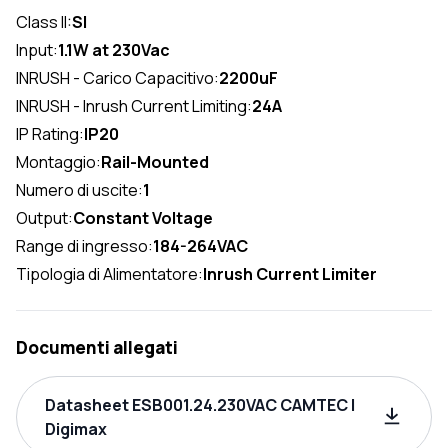
Class II:
SI
Input:
1.1W at 230Vac
INRUSH - Carico Capacitivo:
2200uF
INRUSH - Inrush Current Limiting:
24A
IP Rating:
IP20
Montaggio:
Rail-Mounted
Numero di uscite:
1
Output:
Constant Voltage
Range di ingresso:
184-264VAC
Tipologia di Alimentatore:
Inrush Current Limiter
Documenti allegati
Datasheet ESB001.24.230VAC CAMTEC |
Digimax