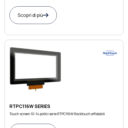
Scopri di più
RTPC116W SERIES
Touch screen 10-14 pollici serie RTPC116W Rocktouch affidabili