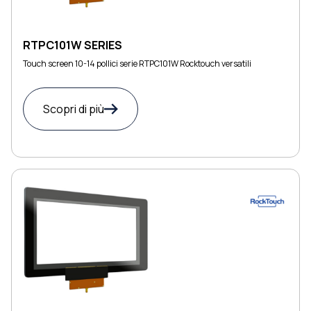
RTPC101W SERIES
Touch screen 10-14 pollici serie RTPC101W Rocktouch versatili
Scopri di più