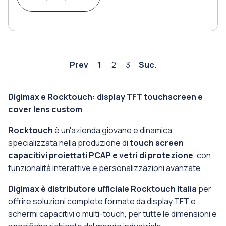
Prev
1
2
3
Suc.
Digimax e Rocktouch: display TFT touchscreen e
cover lens custom
Rocktouch
è un'azienda giovane e dinamica,
specializzata nella produzione di
touch screen
capacitivi proiettati PCAP e vetri di protezione
, con
funzionalità interattive e personalizzazioni avanzate.
Digimax è distributore ufficiale Rocktouch Italia
per
offrire soluzioni complete formate da display TFT e
schermi capacitivi o multi-touch, per tutte le dimensioni e