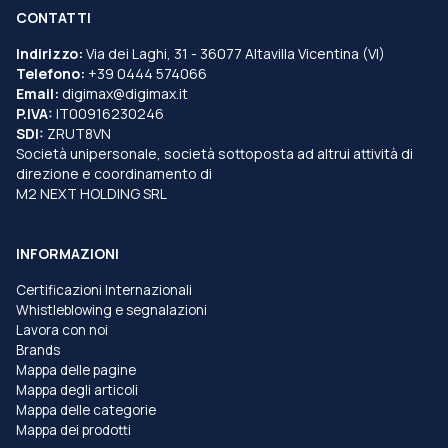
CONTATTI
Indirizzo:
Via dei Laghi, 31 - 36077 Altavilla Vicentina (VI)
Telefono:
+39 0444 574066
Email:
digimax@digimax.it
P.IVA:
IT00916230246
SDI:
ZRUT8VN
Società unipersonale, società sottoposta ad altrui attività di
direzione e coordinamento di
M2 NEXT HOLDING SRL
INFORMAZIONI
Certificazioni Internazionali
Whistleblowing e segnalazioni
Lavora con noi
Brands
Mappa delle pagine
Mappa degli articoli
Mappa delle categorie
Mappa dei prodotti