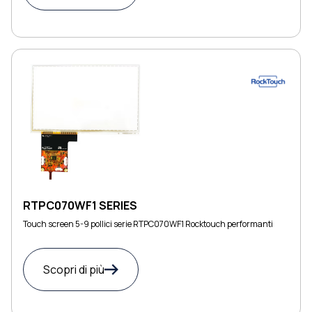
RTPC070WF1 SERIES
Touch screen 5-9 pollici serie RTPC070WF1 Rocktouch performanti
Scopri di più