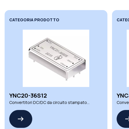
CATEGORIA PRODOTTO
CATE
YNC20-36S12
YNC
Convertitori DC/DC da circuito stampato
Conver
serie YNC YDS
serie