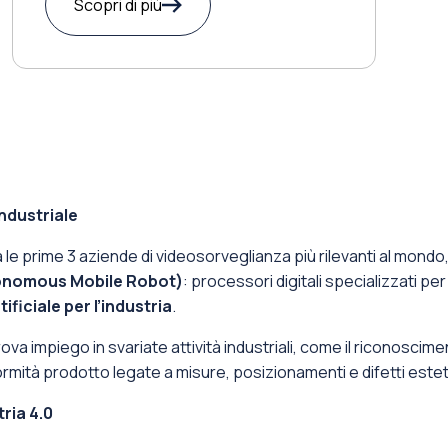
Scopri di più
industriale
tra le prime 3 aziende di videosorveglianza più rilevanti al mon
onomous Mobile Robot)
: processori digitali specializzati pe
tificiale per l’industria
​.
va impiego in ​svariate attività industriali​, come il riconoscime
rmità prodotto​ legate a misure, posizionamenti e difetti esteti
tria 4.0