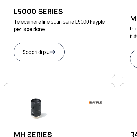
L5000 SERIES
M
Telecamere line scan serie L5000 Irayple
Len
per ispezione
ind
Scopri di più
R
MH SERIES