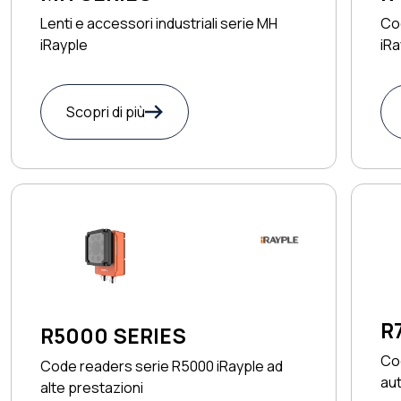
Cod
Lenti e accessori industriali serie MH
iR
iRayple
Scopri di più
R
R5000 SERIES
Co
Code readers serie R5000 iRayple ad
aut
alte prestazioni