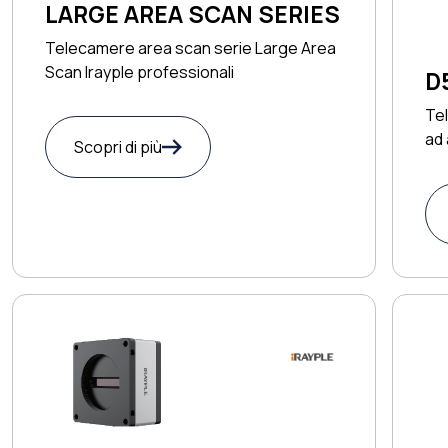
LARGE AREA SCAN SERIES
Telecamere area scan serie Large Area
Scan Irayple professionali
D
Te
ad 
Scopri di più