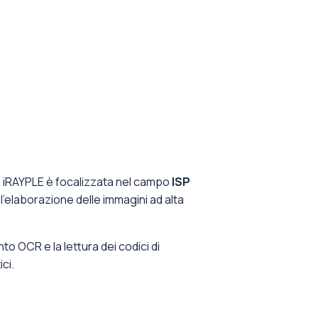
do, iRAYPLE è focalizzata nel campo
​ISP​
r l’elaborazione delle immagini ad alta
nto OCR e la lettura dei codici di
ci.