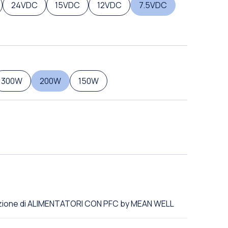
24VDC
15VDC
12VDC
7.5VDC
300W
200W
150W
lezione di ALIMENTATORI CON PFC by MEAN WELL