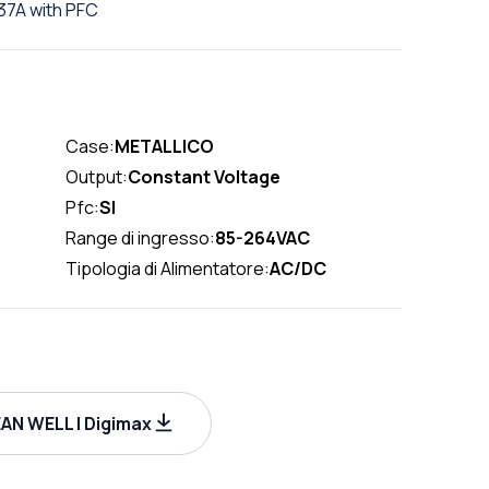
37A with PFC
Case:
METALLICO
Output:
Constant Voltage
Pfc:
SI
Range di ingresso:
85-264VAC
Tipologia di Alimentatore:
AC/DC
AN WELL | Digimax