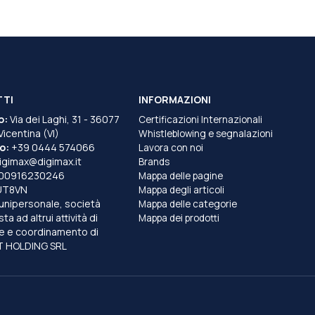
TTI
INFORMAZIONI
o:
Via dei Laghi, 31 - 36077
Certificazioni Internazionali
 Vicentina (VI)
Whistleblowing e segnalazioni
o:
+39 0444 574066
Lavora con noi
igimax@digimax.it
Brands
T00916230246
Mappa delle pagine
UT8VN
Mappa degli articoli
unipersonale, società
Mappa delle categorie
a ad altrui attività di
Mappa dei prodotti
e e coordinamento di
 HOLDING SRL