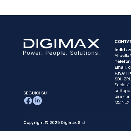
CONTA
Indirizz
Altavilla
Telefon
Email:
d
P.IVA:
I
SDI:
ZR
Società 
sottopost
SEGUICI SU
direzion
M2 NEXT
Copyright © 2026 Digimax S.r.l