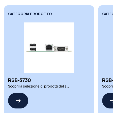
CATEGORIA PRODOTTO
CATE
RSB-3730
RSB
Scopri la selezione di prodotti della
Scopri
famiglia RSB-3730 by ADVANTECH
famig