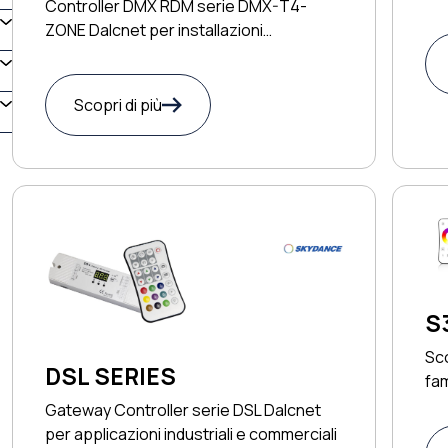
Controller DMX RDM serie DMX-T4-
ZONE Dalcnet per installazioni
professionali
Scopri di più
S
Sco
DSL SERIES
fa
Gateway Controller serie DSL Dalcnet
per applicazioni industriali e commerciali