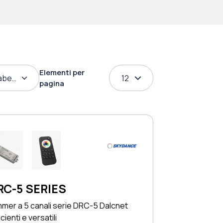
Elementi per
abetico
12
pagina
RC-5 SERIES
mer a 5 canali serie DRC-5 Dalcnet
icienti e versatili