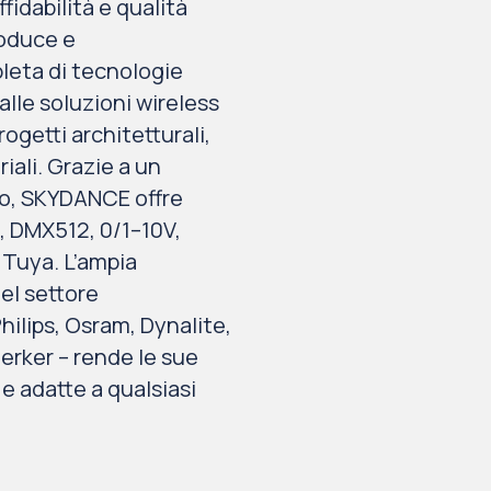
fidabilità e qualità
roduce e
eta di tecnologie
alle soluzioni wireless
rogetti architetturali,
iali. Grazie a un
ppo, SKYDANCE offre
, DMX512, 0/1–10V,
e Tuya. L’ampia
el settore
hilips, Osram, Dynalite,
erker – rende le sue
e adatte a qualsiasi