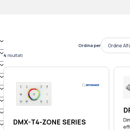
Ordina per
Ordine Alf
4
risultati
D
Dim
DMX-T4-ZONE SERIES
eff