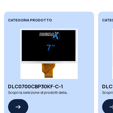
CATEGORIA PRODOTTO
CATE
DLC0700CBP30KF-C-1
DLC
Scopri la selezione di prodotti della
Scopri
famiglia DLC0700CBP SERIES by DLC
famigl
DISPLAY
DISPL