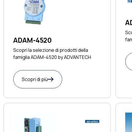
A
Sco
ADAM-4520
fa
AD
Scopri la selezione di prodotti della
famiglia ADAM-4520 by ADVANTECH
Scopri di più