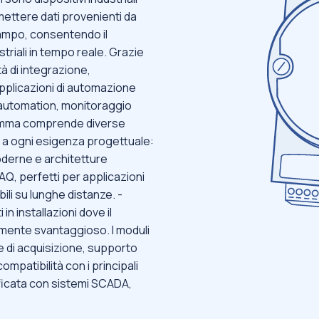
mettere dati provenienti da
campo, consentendo il
striali in tempo reale. Grazie
ità di integrazione,
pplicazioni di automazione
 automation, monitoraggio
 gamma comprende diverse
 a ogni esigenza progettuale:
moderne e architetture
AQ, perfetti per applicazioni
ili su lunghe distanze. -
n installazioni dove il
mente svantaggioso. I moduli
 di acquisizione, supporto
ompatibilità con i principali
ificata con sistemi SCADA,