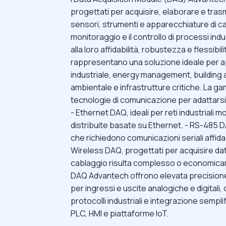
progettati per acquisire, elaborare e tras
sensori, strumenti e apparecchiature di 
monitoraggio e il controllo di processi indu
alla loro affidabilità, robustezza e flessibil
rappresentano una soluzione ideale per a
industriale, energy management, building
ambientale e infrastrutture critiche. La
tecnologie di comunicazione per adattarsi
- Ethernet DAQ, ideali per reti industriali 
distribuite basate su Ethernet. - RS-485 D
che richiedono comunicazioni seriali affidab
Wireless DAQ, progettati per acquisire dati i
cablaggio risulta complesso o economica
DAQ Advantech offrono elevata precisione
per ingressi e uscite analogiche e digitali, c
protocolli industriali e integrazione sempl
PLC, HMI e piattaforme IoT.