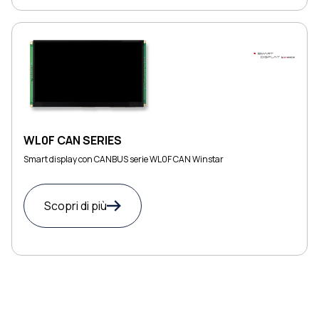
WL0F CAN SERIES
Smart display con CANBUS serie WL0F CAN Winstar
Scopri di più