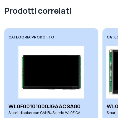
Prodotti correlati
CATEGORIA PRODOTTO
CATE
WL0F00101000JGAACSA00
WL0
Smart display con CANBUS serie WL0F CAN
Smart
Winstar
Winst