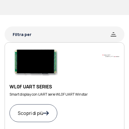
Filtra per
WL0F UART SERIES
Smart display con UART serie WL0F UART Winstar
Scopri di più