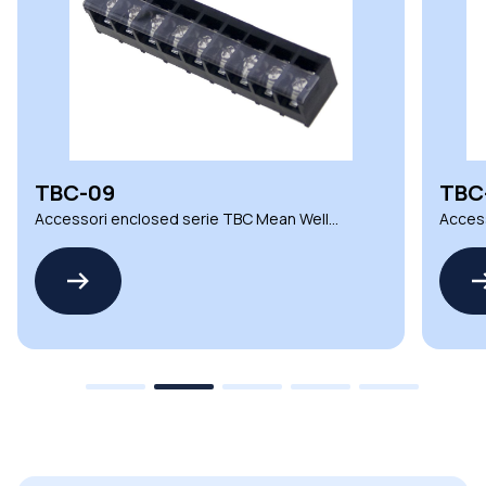
TBC-09
TBC
Accessori enclosed serie TBC Mean Well
Access
per alimentatori
per al