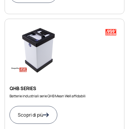
QHB SERIES
Batterie industriali serie QHB Mean Well affidabili
Scopri di più