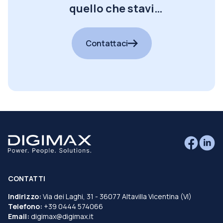
quello che stavi
cercando?
Contattaci
CONTATTI
Indirizzo:
Via dei Laghi, 31 - 36077 Altavilla Vicentina (VI)
Telefono:
+39 0444 574066
Email:
digimax@digimax.it