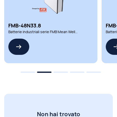
FMB-48N33.8
FMB
Batterie industriali serie FMB Mean Well
Batter
affidabili e sicure
affidab
Non hai trovato