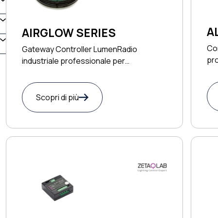
A
AIRGLOW SERIES
C
Con
Gateway Controller LumenRadio
pr
industriale professionale per
illuminazione smart
Scopri di più