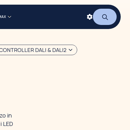
MAX
CONTROLLER DALI & DALI2
zo in
li LED