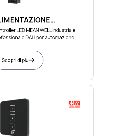
LIMENTAZIONE
ONTROLLER DALI
troller LED MEAN WELL industriale
ofessionale DALI per automazione
Scopri di più