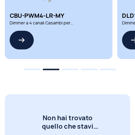
CBU-PWM4-LR-MY
DLD
Dimmer a 4 canali Casambi per
Dimmer
illuminazione
automa
Non hai trovato
quello che stavi
cercando?