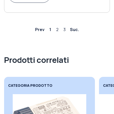
Prev
1
2
3
Suc.
Prodotti correlati
CATEGORIA PRODOTTO
CATE