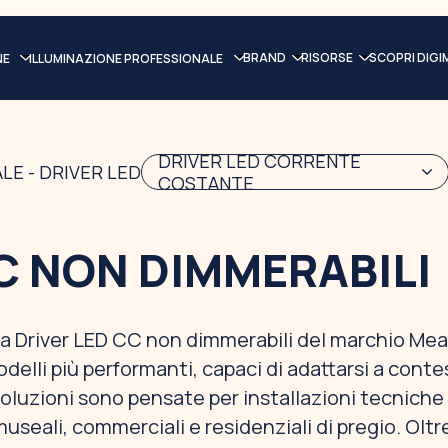
BRAND
RISORSE
SCOPRI DIGI
NE
ILLUMINAZIONE PROFESSIONALE
DRIVER LED CORRENTE
LE - DRIVER LED
COSTANTE
C NON DIMMERABILI
ea Driver LED CC non dimmerabili del marchio Mea
delli più performanti, capaci di adattarsi a conte
 soluzioni sono pensate per installazioni tecniche
useali, commerciali e residenziali di pregio. Oltre