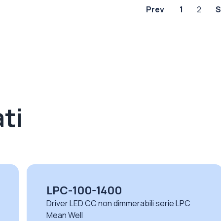
Prev
1
2
S
ti
ELG-150-C1050A-3Y
C
Driver LED CC non dimmerabili serie ELG-C
Mean Well