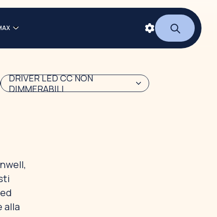
MAX
DRIVER LED CC NON
DIMMERABILI
nwell,
sti
 ed
 alla