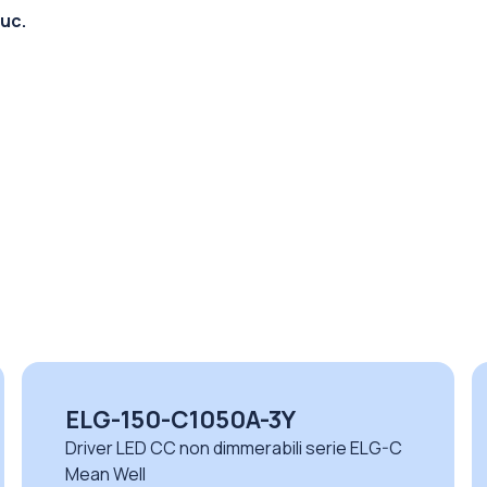
uc.
XLG-150-H-A
Driver LED CC non dimmerabili serie XLG-H
Mean Well