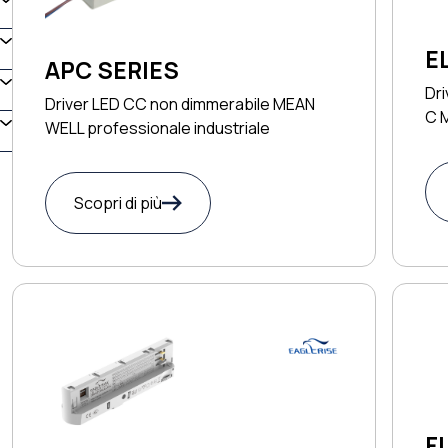
E
APC SERIES
Dri
Driver LED CC non dimmerabile MEAN
C 
WELL professionale industriale
Scopri di più
F