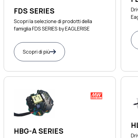
FDS SERIES
Dri
Eag
Scopri la selezione di prodotti della
famiglia FDS SERIES by EAGLERISE
Scopri di più
H
HBG-A SERIES
Dri