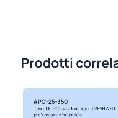
Prodotti correla
LPC-100-1400
AN WELL
Driver LED CC non dimmerabili serie LP
Mean Well