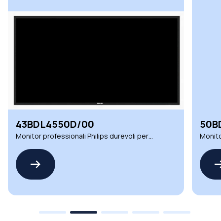
43BDL4550D/00
50B
Monitor professionali Philips durevoli per
Monitor
applicazioni industriali e commerciali
perfor