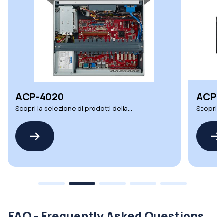
ACP-4020
ACP
Scopri la selezione di prodotti della
Scopri
famiglia ACP-4020 by ADVANTECH
famig
FAQ - Frequently Asked Questions