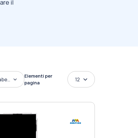
re il
Elementi per
abetico
12
pagina