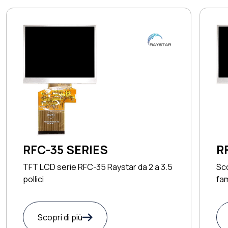
RFC-35 SERIES
R
TFT LCD serie RFC-35 Raystar da 2 a 3.5
Sco
pollici
fa
OP
Scopri di più