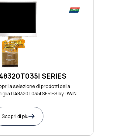
I48320T035I SERIES
pri la selezione di prodotti della
iglia LI48320T035I SERIES by DWIN
Scopri di più