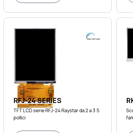
RFJ-24 SERIES
R
TFT LCD serie RFJ-24 Raystar da 2 a 3.5
Sco
pollici
fa