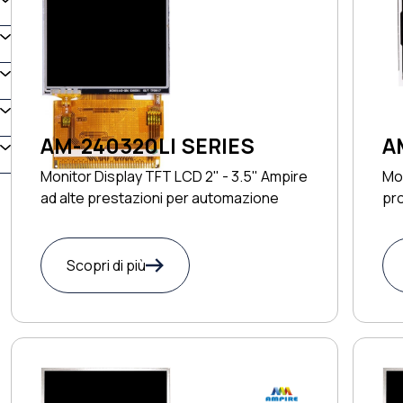
AM-240320LI SERIES
A
Monitor Display TFT LCD 2" - 3.5" Ampire
Mon
ad alte prestazioni per automazione
pr
Scopri di più