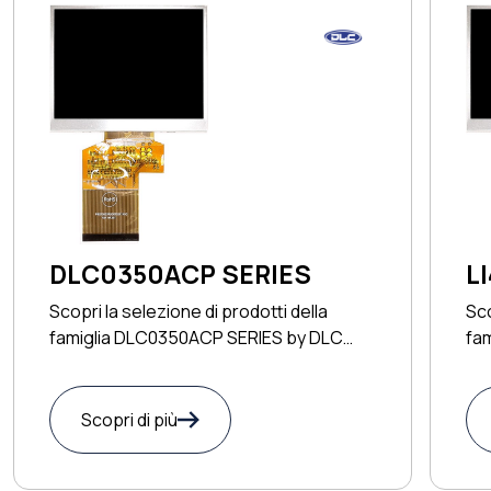
DLC0350ACP SERIES
L
Scopri la selezione di prodotti della
Sco
famiglia DLC0350ACP SERIES by DLC
fam
DISPLAY
Scopri di più