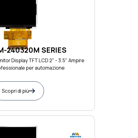
M-240320M SERIES
itor Display TFT LCD 2" - 3.5" Ampire
ofessionale per automazione
Scopri di più