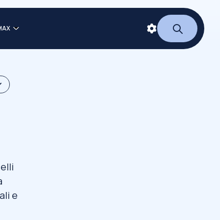
MAX
elli
a
ali e