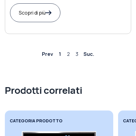
Scopri di più
Prev
1
2
3
Suc.
Prodotti correlati
CATEGORIA PRODOTTO
CATE