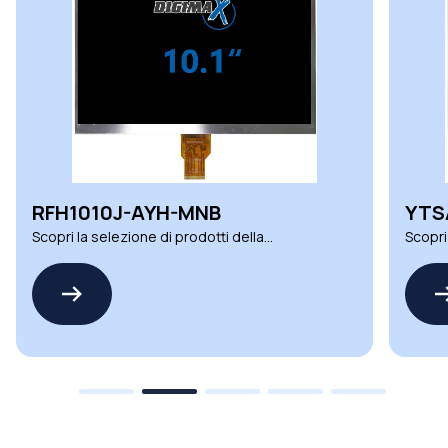
RFH1010J-AYH-MNB
YTS
Scopri la selezione di prodotti della
Scopri
famiglia RFH1010J SERIES by RAYSTAR
famigl
OPTRONICS
OPTO