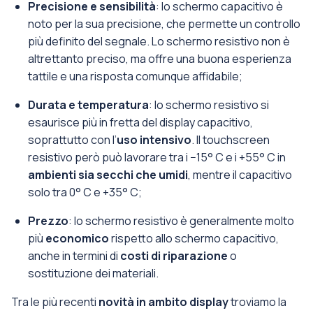
Precisione e sensibilità
: lo schermo capacitivo è
noto per la sua precisione, che permette un controllo
più definito del segnale. Lo schermo resistivo non è
altrettanto preciso, ma offre una buona esperienza
tattile e una risposta comunque affidabile;
Durata e temperatura
: lo schermo resistivo si
esaurisce più in fretta del display capacitivo,
soprattutto con l’
uso intensivo
. Il touchscreen
resistivo però può lavorare tra i −15° C e i +55° C in
ambienti sia secchi che umidi
, mentre il capacitivo
solo tra 0° C e +35° C;
Prezzo
: lo schermo resistivo è generalmente molto
più
economico
rispetto allo schermo capacitivo,
anche in termini di
costi di riparazione
o
sostituzione dei materiali.
Tra le più recenti
novità in ambito display
troviamo la