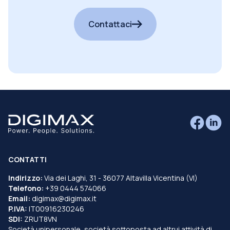
cercando?
Contattaci
CONTATTI
Indirizzo:
Via dei Laghi, 31 - 36077 Altavilla Vicentina (VI)
Telefono:
+39 0444 574066
Email:
digimax@digimax.it
P.IVA:
IT00916230246
SDI:
ZRUT8VN
Società unipersonale, società sottoposta ad altrui attività di