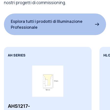
nostri progetti di commissioning.
Esplora tutti i prodotti di Illuminazione
Professionale
AH SERIES
HLG
AHS1217-