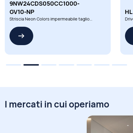
9NW24CDS050CC1000-
GV10-NP
HL
Striscia Neon Colors impermeabile taglio
Driv
libero ad alta efficienza
Mea
I mercati in cui operiamo