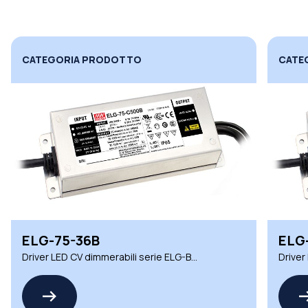
CATEGORIA PRODOTTO
CATE
ELG-75-36B
ELG
Driver LED CV dimmerabili serie ELG-B
Driver
Mean Well professionali
Mean W