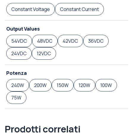
Constant Voltage
Constant Current
Output Values
54VDC
48VDC
42VDC
36VDC
24VDC
12VDC
Potenza
240W
200W
150W
120W
100W
75W
Prodotti correlati