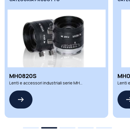
MH0820S
MH0
Lenti e accessori industriali serie MH
Lenti 
iRayple
iRaypl