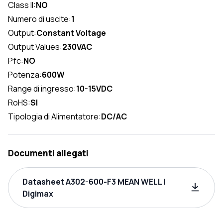
Class II:
NO
Numero di uscite:
1
Output:
Constant Voltage
Output Values:
230VAC
Pfc:
NO
Potenza:
600W
Range di ingresso:
10-15VDC
RoHS:
SI
Tipologia di Alimentatore:
DC/AC
Documenti allegati
Datasheet A302-600-F3 MEAN WELL |
Digimax