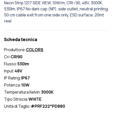
Neon Strip 1217 SIDE VIEW, 10W/m, CRI>90, 48V, 3000K,
530lm, IP67 No dark cap (NP), side outlet, neutral printing,
50 cm cable exit from one side only, ESD surface, 20mt
reel
Scheda tecnica
Produttore:
COLORS
Cri:
CRI90
Flusso:
530lm
Input:
48V
IP Rating:
IP67
Potenza:
10W
Temperatura Kelvin:
3000K
Tipo Striscia:
WHITE
Unità di Taglio:
#PRF222*PD880