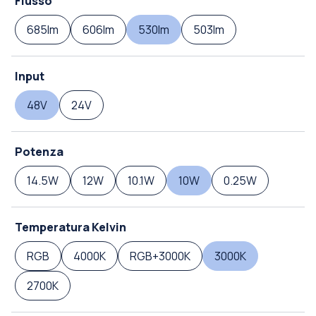
Flusso
685lm
606lm
530lm
503lm
Input
48V
24V
Potenza
14.5W
12W
10.1W
10W
0.25W
Temperatura Kelvin
RGB
4000K
RGB+3000K
3000K
2700K