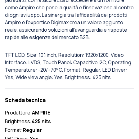
più adatti, con la sicurezza di accedere a un fornitore
come Ampire che pone la qualità e l'innovazione al centro
di ogni sviluppo. La sinergia tra l'affidabilità dei prodotti
Ampire e l'expertise Digimax crea un valore aggiunto
reale, assicurando soluzioni all'avanguardia e risposte
rapide alle esigenze del mercato B2B.
TFT LCD, Size: 10.1 inch, Resolution: 1920x1200, Video
Interface: LVDS, Touch Panel: Capacitive I2C, Operating
Temperature: -20/+70°C, Format: Regular, LED Driver:
Yes, Wide view angle: Yes, Brightness: 425 nits
Scheda tecnica
Produttore:
AMPIRE
Brightness:
425 nits
Format:
Regular
LED Driver:
Yes