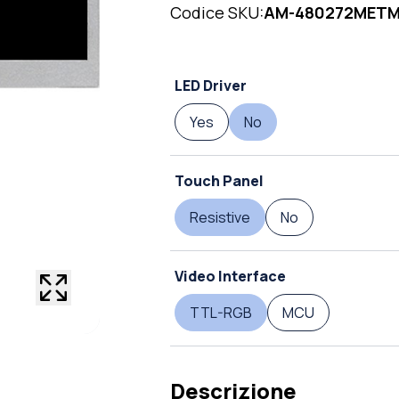
Codice SKU:
AM-480272MET
LED Driver
Yes
No
Touch Panel
Resistive
No
Video Interface
TTL-RGB
MCU
Descrizione