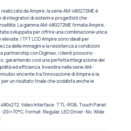
" e realizzata da Ampire, la serie AM-480272ME è
i integratori di sistemi e progettisti che
ersatilità. La gamma AM-480272ME firmata Ampire,
 stata sviluppata per offrire una combinazione unica
e elevate. I TFT LCD Ampire sono ideali per
ezza delle immagini e la resistenza a condizioni
lla partnership con Digimax, i clienti possono
o, garantendo così una perfetta integrazione dei
apidità ed efficienza. Investire nella serie AM-
nnubio vincente tra l'innovazione di Ampire e la
 per un risultato finale che soddisfa anche le
n: 480x272, Video Interface: TTL-RGB, Touch Panel:
-20/+70°C, Format: Regular, LED Driver: No, Wide
s