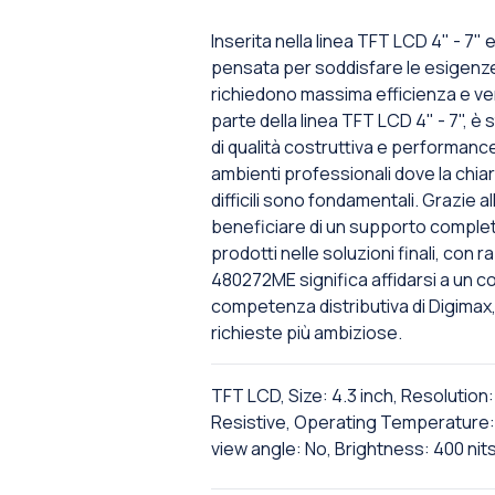
Inserita nella linea TFT LCD 4" - 7
pensata per soddisfare le esigenze d
richiedono massima efficienza e v
parte della linea TFT LCD 4" - 7", è
di qualità costruttiva e performanc
ambienti professionali dove la chiar
difficili sono fondamentali. Grazie a
beneficiare di un supporto complet
prodotti nelle soluzioni finali, con r
480272ME significa affidarsi a un co
competenza distributiva di Digimax,
richieste più ambiziose.
TFT LCD, Size: 4.3 inch, Resolutio
Resistive, Operating Temperature: 
view angle: No, Brightness: 400 nit