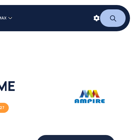
MAX
ME
027