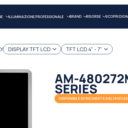
BRAND
RISORSE
SCOPRI DIGI
NE
ILLUMINAZIONE PROFESSIONALE
AY
DISPLAY TFT LCD
TFT LCD 4" - 7"
AM-480272
SERIES
DISPONIBILE SU RICHIESTA DAL 19/01/2