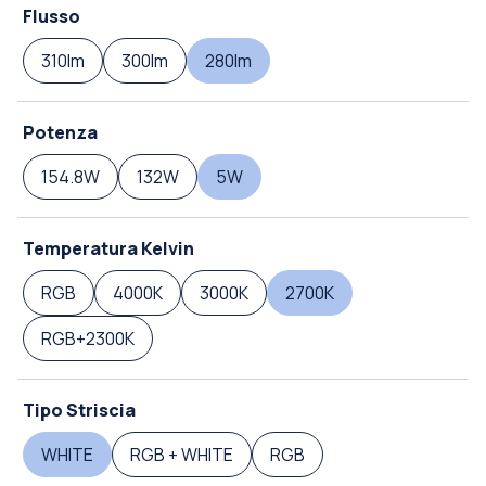
Flusso
310lm
300lm
280lm
Potenza
154.8W
132W
5W
Temperatura Kelvin
RGB
4000K
3000K
2700K
RGB+2300K
Tipo Striscia
WHITE
RGB + WHITE
RGB