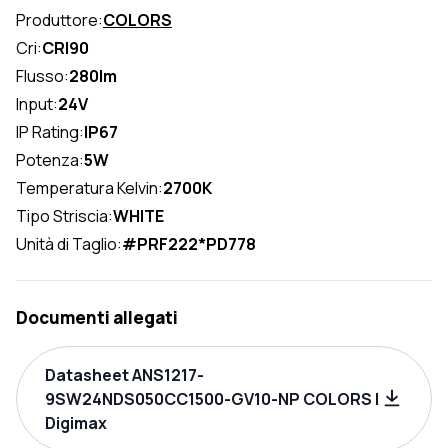
Produttore:
COLORS
Cri:
CRI90
Flusso:
280lm
Input:
24V
IP Rating:
IP67
Potenza:
5W
Temperatura Kelvin:
2700K
Tipo Striscia:
WHITE
Unità di Taglio:
#PRF222*PD778
Documenti allegati
Datasheet ANS1217-
9SW24NDS050CC1500-GV10-NP COLORS |
Digimax