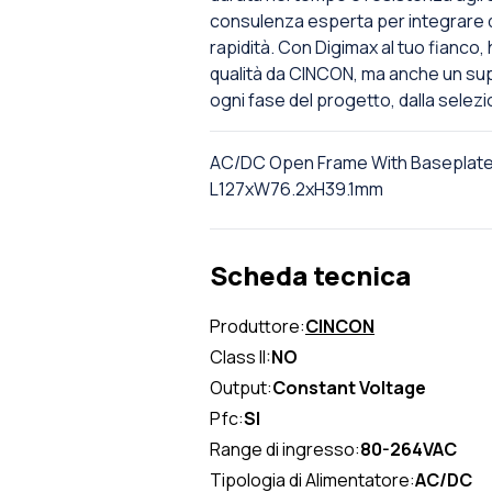
consulenza esperta per integrare q
rapidità. Con Digimax al tuo fianco, 
qualità da CINCON, ma anche un s
ogni fase del progetto, dalla selezio
AC/DC Open Frame With Baseplate 
L127xW76.2xH39.1mm
Scheda tecnica
Produttore:
CINCON
Class II:
NO
Output:
Constant Voltage
Pfc:
SI
Range di ingresso:
80-264VAC
Tipologia di Alimentatore:
AC/DC