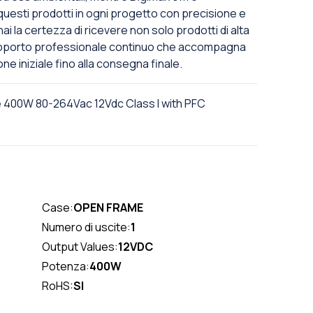
uesti prodotti in ogni progetto con precisione e
hai la certezza di ricevere non solo prodotti di alta
upporto professionale continuo che accompagna
ne iniziale fino alla consegna finale.
400W 80-264Vac 12Vdc Class I with PFC
Case:
OPEN FRAME
Numero di uscite:
1
Output Values:
12VDC
Potenza:
400W
RoHS:
SI