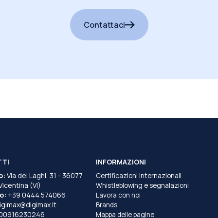
Contattaci
TTI
INFORMAZIONI
o:
Via dei Laghi, 31 - 36077
Certificazioni Internazionali
 Vicentina (VI)
Whistleblowing e segnalazioni
o:
+39 0444 574066
Lavora con noi
igimax@digimax.it
Brands
T00916230246
Mappa delle pagine