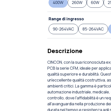
400W
260W
60W
2
Range di ingresso
90-264VAC
85-264VAC
Descrizione
CINCON, con la sua riconosciuta ex
PCB la serie CFM, ideale per applica
qualità superiore e durabilità. Q
un'eccellente qualità costruttiva, a
ambienti critici. La gamma è partic
automazione industriale, medicale, 
controllo, dove l'affidabilità è un 
all'avanguardia nella produzione 
durata nel tempo e resistenza agli 