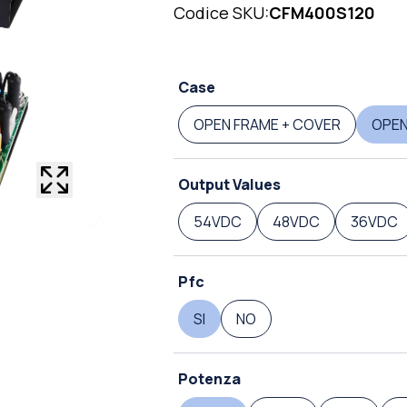
Codice SKU:
CFM400S120
Case
OPEN FRAME + COVER
OPEN
Output Values
54VDC
48VDC
36VDC
Pfc
SI
NO
Potenza