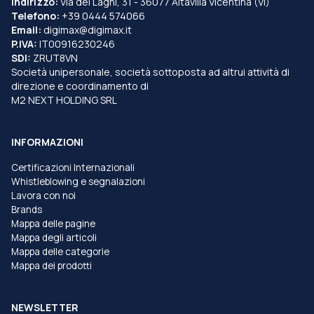
Indirizzo:
Via dei Laghi, 31 - 36077 Altavilla Vicentina (VI)
Telefono:
+39 0444 574066
Email:
digimax@digimax.it
P.IVA:
IT00916230246
SDI:
ZRUT8VN
Società unipersonale, società sottoposta ad altrui attività di
direzione e coordinamento di
M2 NEXT HOLDING SRL
INFORMAZIONI
Certificazioni Internazionali
Whistleblowing e segnalazioni
Lavora con noi
Brands
Mappa delle pagine
Mappa degli articoli
Mappa delle categorie
Mappa dei prodotti
NEWSLETTER