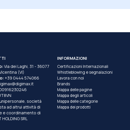
TTI
INFORMAZIONI
o:
Via dei Laghi, 31 - 36077
Certificazioni Internazionali
 Vicentina (VI)
Whistleblowing e segnalazioni
o:
+39 0444 574066
Lavora con noi
igimax@digimax.it
Brands
T00916230246
Mappa delle pagine
UT8VN
Mappa degli articoli
unipersonale, società
Mappa delle categorie
a ad altrui attività di
Mappa dei prodotti
e e coordinamento di
 HOLDING SRL