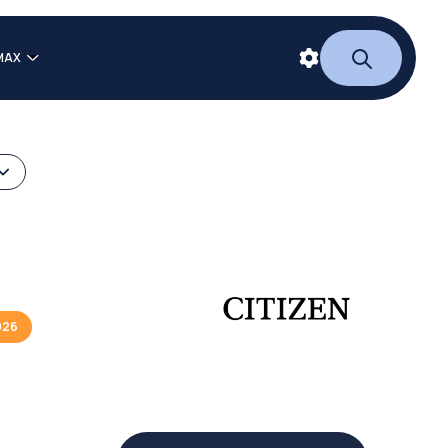
MAX
026