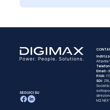
CONTA
Indirizz
Altavilla
Telefon
Email:
d
P.IVA:
I
SDI:
ZR
Società 
sottopost
SEGUICI SU
direzion
M2 NEXT