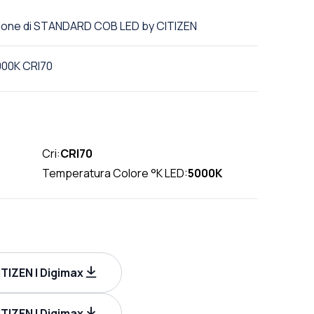
ezione di STANDARD COB LED by CITIZEN
000K CRI70
Cri:
CRI70
Temperatura Colore °K LED:
5000K
TIZEN | Digimax
TIZEN | Digimax