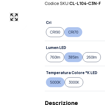
Codice SKU:
CL-L104-C3N-F
Cri
CRI90
CRI70
Lumen LED
760lm
385lm
260lm
Temperatura Colore °K LED
5000K
3000K
Descrizione