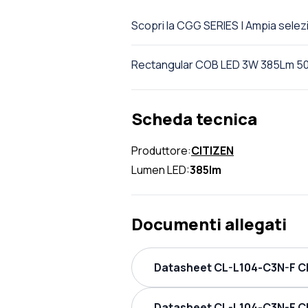
Scopri la CGG SERIES | Ampia sel
Rectangular COB LED 3W 385Lm 5
Scheda tecnica
Produttore:
CITIZEN
Lumen LED:
385lm
Documenti allegati
Datasheet CL-L104-C3N-F CI
Datasheet CL-L104-C3N-F CI