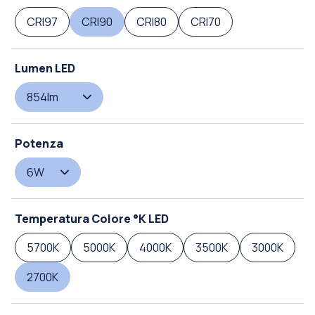
CRI97
CRI90
CRI80
CRI70
Lumen LED
854lm
Potenza
6W
Temperatura Colore °K LED
5700K
5000K
4000K
3500K
3000K
2700K