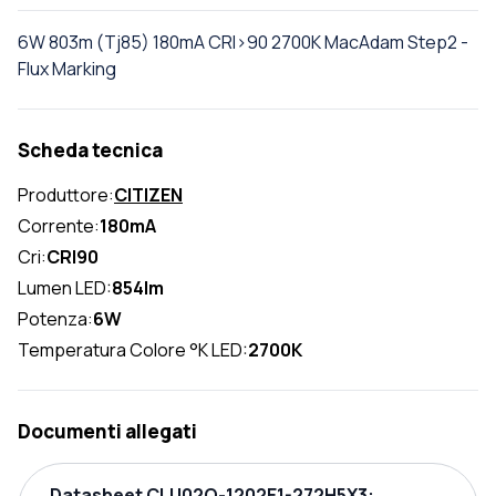
6W 803m (Tj85) 180mA CRI>90 2700K MacAdam Step2 -
Flux Marking
Scheda tecnica
Produttore:
CITIZEN
Corrente:
180mA
Cri:
CRI90
Lumen LED:
854lm
Potenza:
6W
Temperatura Colore °K LED:
2700K
Documenti allegati
Datasheet CLU02Q-1202E1-272H5X3: